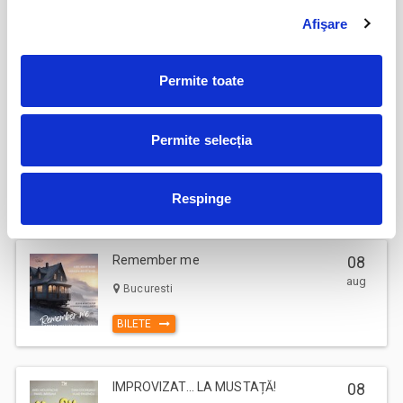
Hansel si Gretel - Compania la
08
Mustata
Afişare
aug
Bucuresti
BILETE
Permite toate
O femeie impartita la doi
08
Permite selecția
aug
Bucuresti
BILETE
Respinge
Remember me
08
aug
Bucuresti
BILETE
IMPROVIZAT... LA MUSTAȚĂ!
08