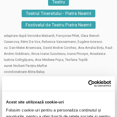
Teatru
Teatrul Tineretului - Piatra Neamt
Festivalul de Teatru Piatra Neamt
adaptare după Veronika Mabardi, Françoise Pillet, Clara Benoit-
Casanova, Rémi De Vos, Rebecca Vaissermann, Eugène Ionesco
cu: Dan-Matei Arsenoaia, David-Andrei Corchez, Ana-Amalia Boțu, Raul-
Andrei Grădinaru, Ilinca-Ioana Cuculescu, Ioana Pricope, Anastasia-
Iustina Cotîrgășanu, Ana-Medeea Popa, Teofana Topilă
sunet Norbert Panțiru-Maftei
coordonatoare Alina Baluș
Durata: 30′
+12
Ludo se trezește de mai multe ori într-o lume în care trecerea la
Acest site utilizează cookie-uri
adolescență își dezvăluie toate fațetele. În clasa de adolescenți
responsabili cu scrierea unei povești comune, totul se spune și este
Folosim cookie-uri pentru a personaliza conținutul și
trăit prin intriga care devine din ce în ce mai complicată. Este și
anunțurile, pentru a oferi funcții de rețele sociale și pentru