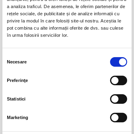
povestea lui Jojo, a Zeldei, a lui Sébastien, a lui Thomas, a Larei, a
a analiza traficul. De asemenea, le oferim partenerilor de
Karei, a lui Anaïs, astfel că personajul principal se confundă cu
rețele sociale, de publicitate și de analize informații cu
destinele celorlalți adolescenți-homari (în concepția psihologului
privire la modul în care folosiți site-ul nostru. Aceștia le
Françoise Dolto). Ieșirea din carapace în universul adolescenței
pot combina cu alte informații oferite de dvs. sau culese
CONTINUARE
presupune riscuri, luări de decizii, compromisuri. Totul în scenariul-colaj
în urma folosirii serviciilor lor.
al unui spectacol în care protagoniștii râd, se îndrăgostesc, se
Distribuie aceasta pagina
înspăimântă, visează…
Selecția
Necesare
consimțământului
Preferinţe
Evenimente similare
10 milioane și o cutie de cafea
07
Statistici
aug
Bucuresti
BILETE
Marketing