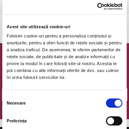
Ramnicu Valcea, Cinema Geo Saizescu
vezi pe harta
Evenimentul a expirat.
Acest site utilizează cookie-uri
Folosim cookie-uri pentru a personaliza conținutul și
anunțurile, pentru a oferi funcții de rețele sociale și pentru
a analiza traficul. De asemenea, le oferim partenerilor de
Newsletter @ Bilete.ro
rețele sociale, de publicitate și de analize informații cu
privire la modul în care folosiți site-ul nostru. Aceștia le
Oferte exclusive si o editie saptamanala cu cele mai noi
pot combina cu alte informații oferite de dvs. sau culese
evenimente.
în urma folosirii serviciilor lor.
Email
Selecția
Necesare
consimțământului
OK
Preferinţe