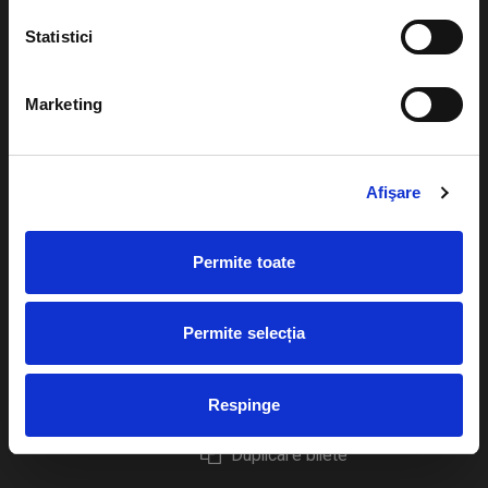
Statistici
Marketing
Evenimente
Ajutor
Teatru
Cum comand bilete?
Afişare
Concerte si
festivaluri
Plata online sau cash
Permite toate
Sport
eBilet printat acasa
Pentru copii
Cultura
Permite selecția
Livrare prin curier
Diverse
Calendar
Returnare bilete
Respinge
Duplicare bilete