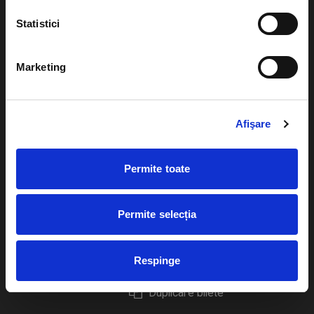
Statistici
Marketing
Evenimente
Ajutor
Teatru
Cum comand bilete?
Afişare
Concerte si
festivaluri
Plata online sau cash
Permite toate
Sport
eBilet printat acasa
Pentru copii
Cultura
Permite selecția
Livrare prin curier
Diverse
Calendar
Returnare bilete
Respinge
Duplicare bilete