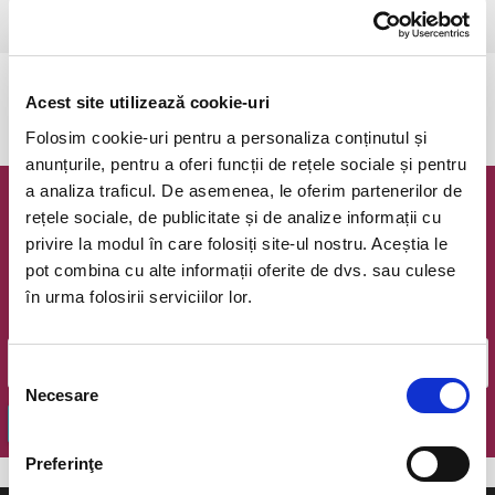
Ramnicu Valcea, Cinema Geo Saizescu
vezi pe harta
Evenimentul a expirat.
Acest site utilizează cookie-uri
Folosim cookie-uri pentru a personaliza conținutul și
anunțurile, pentru a oferi funcții de rețele sociale și pentru
a analiza traficul. De asemenea, le oferim partenerilor de
Newsletter @ Bilete.ro
rețele sociale, de publicitate și de analize informații cu
privire la modul în care folosiți site-ul nostru. Aceștia le
Oferte exclusive si o editie saptamanala cu cele mai noi
pot combina cu alte informații oferite de dvs. sau culese
evenimente.
în urma folosirii serviciilor lor.
Email
Selecția
Necesare
consimțământului
OK
Preferinţe