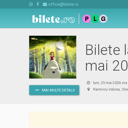
office@bilete.ro
Bilete 
mai 2
luni, 25 mai 2026 ora
Ramnicu Valcea, C
MAI MULTE DETALII