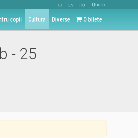
info
RO
EN
HU
ntru copii
Cultura
Diverse
0 bilete
b - 25