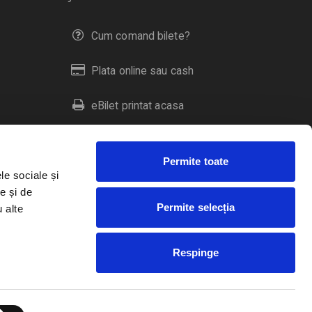
Cum comand bilete?
Plata online sau cash
eBilet printat acasa
Livrare prin curier
Permite toate
Returnare bilete
le sociale și
e și de
Permite selecția
u alte
Duplicare bilete
Respinge
RO
EN
HU