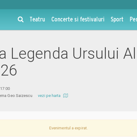
Teatru
Concerte si festivaluri
Sport
Pe
la Legenda Ursului Al
026
 17:00
inema Geo Saizescu
vezi pe harta
Evenimentul a expirat.