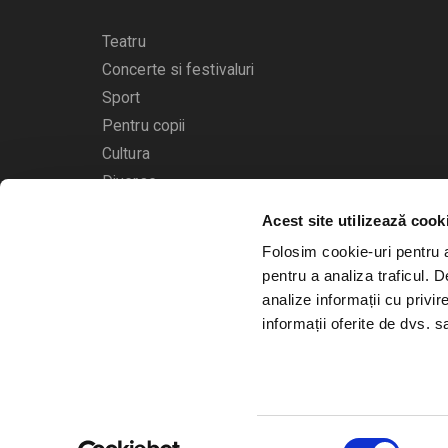
Teatru
Concerte si festivaluri
Sport
Pentru copii
Cultura
Diverse
Acest site utilizează cook
Calendarul evenimentelor
Folosim cookie-uri pentru a 
pentru a analiza traficul. 
analize informații cu privir
informații oferite de dvs. sa
© 2006 - 2026
Bilete.ro
Selecția
A.N.P.C.
O.D.R.