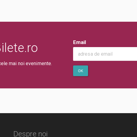
Email
lete.ro
cele mai noi evenimente.
OK
Despre noi