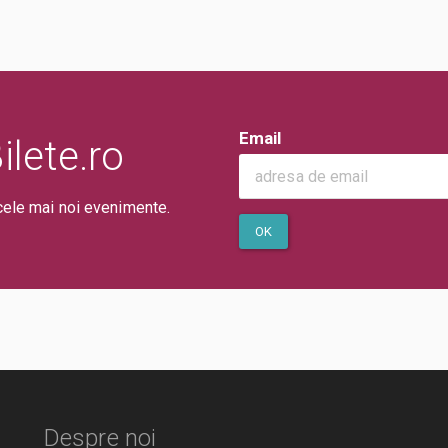
Email
lete.ro
cele mai noi evenimente.
OK
Despre noi