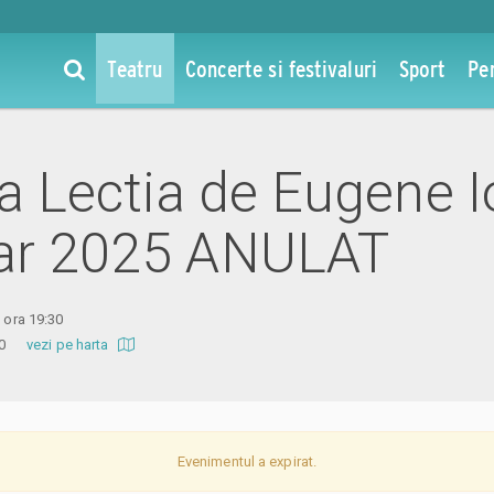
Teatru
Concerte si festivaluri
Sport
Pe
 la Lectia de Eugene 
mar 2025 ANULAT
5 ora 19:30
a 20
vezi pe harta
Evenimentul a expirat.