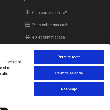
Cum comand bilete?
Plata online sau cash
eBilet printat acasa
Livrare prin curier
Permite toate
Returnare bilete
le sociale și
e și de
Permite selecția
u alte
Duplicare bilete
Respinge
RO
EN
HU