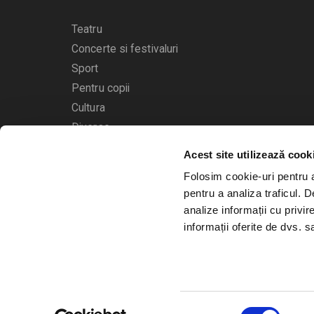
Teatru
Concerte si festivaluri
Sport
Pentru copii
Cultura
Diverse
Acest site utilizează cook
Calendarul evenimentelor
Folosim cookie-uri pentru a 
pentru a analiza traficul. 
analize informații cu privir
informații oferite de dvs. sa
© 2006 - 2026
Bilete.ro
Selecția
A.N.P.C.
O.D.R.