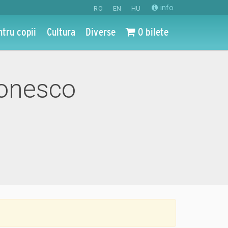
info
RO
EN
HU
ntru copii
Cultura
Diverse
0 bilete
Ionesco