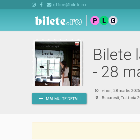
office@bilete.ro
Bilete
- 28 
vineri, 28 martie 202
Bucuresti, Trattori
MAI MULTE DETALII