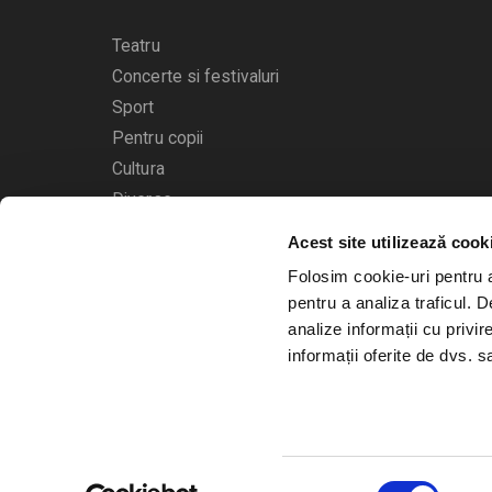
Teatru
Concerte si festivaluri
Sport
Pentru copii
Cultura
Diverse
Acest site utilizează cook
Calendarul evenimentelor
Folosim cookie-uri pentru a 
pentru a analiza traficul. 
analize informații cu privir
informații oferite de dvs. sa
© 2006 - 2026
Bilete.ro
Selecția
A.N.P.C.
O.D.R.