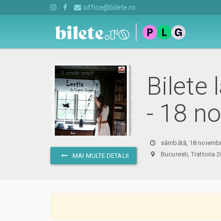
office@bilete.ro
Bilete
- 18 n
sâmbătă, 18 noiembr
Bucuresti, Trattori
MAI MULTE DETALII