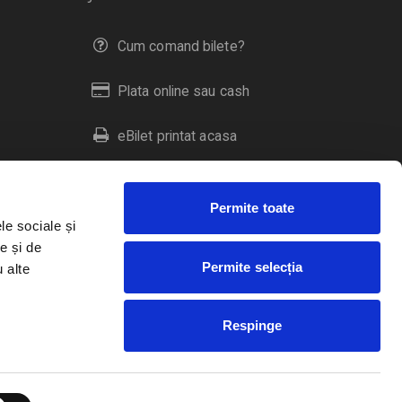
Cum comand bilete?
Plata online sau cash
eBilet printat acasa
Livrare prin curier
Permite toate
Returnare bilete
le sociale și
e și de
Permite selecția
u alte
Duplicare bilete
Respinge
RO
EN
HU