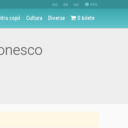
info
RO
EN
HU
ntru copii
Cultura
Diverse
0 bilete
Ionesco