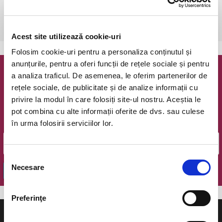
miercuri, 19 octombrie 2022 ora 19:30
Bucuresti, Teatrul Infinit
vezi pe harta
Acest site utilizează cookie-uri
Folosim cookie-uri pentru a personaliza conținutul și
anunțurile, pentru a oferi funcții de rețele sociale și pentru
a analiza traficul. De asemenea, le oferim partenerilor de
Newsletter @ Bilete.ro
rețele sociale, de publicitate și de analize informații cu
privire la modul în care folosiți site-ul nostru. Aceștia le
Oferte exclusive si o editie saptamanala cu cele mai noi
evenimente.
pot combina cu alte informații oferite de dvs. sau culese
în urma folosirii serviciilor lor.
Email
Selecția
Necesare
consimțământului
OK
Preferinţe