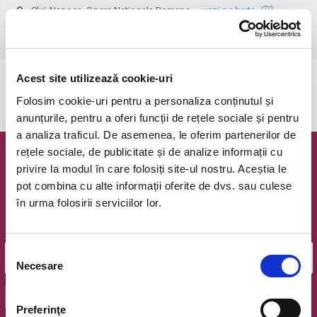
Cluj-Napoca, Opera Nationala Romana
vezi pe harta
 Vârsta recomandată: 7 +
Acest site utilizează cookie-uri
Evenimentul a expirat.
Folosim cookie-uri pentru a personaliza conținutul și
anunțurile, pentru a oferi funcții de rețele sociale și pentru
a analiza traficul. De asemenea, le oferim partenerilor de
rețele sociale, de publicitate și de analize informații cu
Newsletter @ Bilete.ro
privire la modul în care folosiți site-ul nostru. Aceștia le
pot combina cu alte informații oferite de dvs. sau culese
Oferte exclusive si o editie saptamanala cu cele mai noi
în urma folosirii serviciilor lor.
evenimente.
Email
Selecția
Necesare
consimțământului
OK
Preferinţe