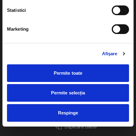
Statistici
Marketing
Evenimente
Ajutor
Teatru
Cum comand bilete?
Afişare
Concerte si
festivaluri
Plata online sau cash
Permite toate
Sport
eBilet printat acasa
Pentru copii
Cultura
Permite selecția
Livrare prin curier
Diverse
Calendar
Returnare bilete
Respinge
Duplicare bilete