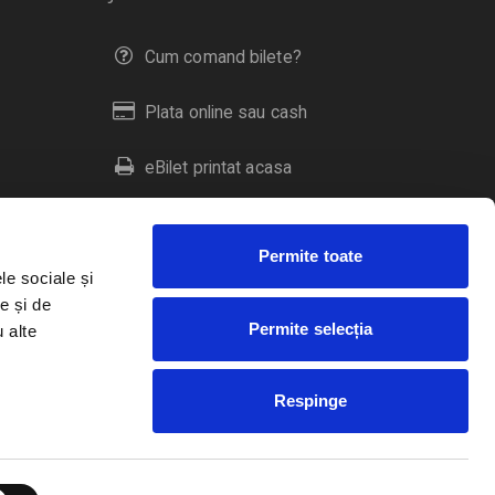
Cum comand bilete?
Plata online sau cash
eBilet printat acasa
Livrare prin curier
Permite toate
Returnare bilete
le sociale și
e și de
Permite selecția
u alte
Duplicare bilete
Respinge
RO
EN
HU