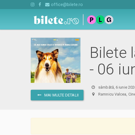
office@bilete.ro
Bilete 
- 06 i
sâmbătă, 6 iunie 202
Ramnicu Valcea, C
MAI MULTE DETALII