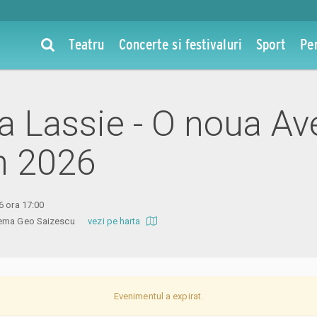
Teatru
Concerte si festivaluri
Sport
Pe
la Lassie - O noua A
un 2026
6 ora 17:00
inema Geo Saizescu
vezi pe harta
Evenimentul a expirat.