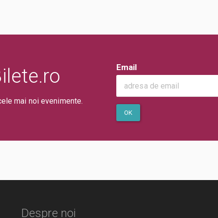
Email
lete.ro
cele mai noi evenimente.
OK
Despre noi