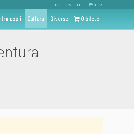
info
RO
EN
HU
ntru copii
Cultura
Diverse
0 bilete
ventura