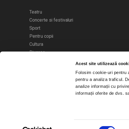
Teatru
Concerte si festivaluri
Sport
Pentru copii
Cultura
Diverse
Acest site utilizează cook
Calendarul evenimentelor
Folosim cookie-uri pentru a 
pentru a analiza traficul. 
analize informații cu privir
informații oferite de dvs. sa
© 2006 - 2026
Bilete.ro
Selecția
A.N.P.C.
O.D.R.