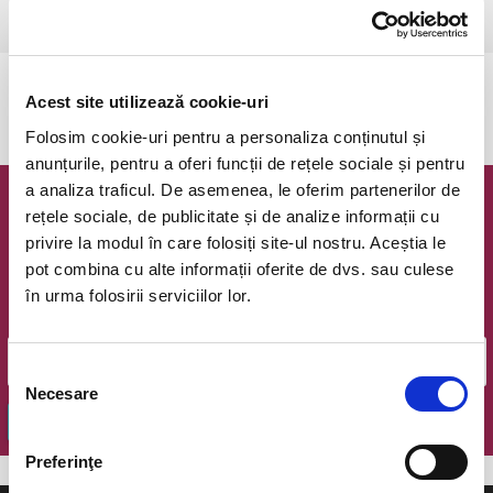
Bucuresti, Teatrul de Comedie
vezi pe harta
Evenimentul a expirat.
Acest site utilizează cookie-uri
Folosim cookie-uri pentru a personaliza conținutul și
anunțurile, pentru a oferi funcții de rețele sociale și pentru
a analiza traficul. De asemenea, le oferim partenerilor de
Newsletter @ Bilete.ro
rețele sociale, de publicitate și de analize informații cu
privire la modul în care folosiți site-ul nostru. Aceștia le
Oferte exclusive si o editie saptamanala cu cele mai noi
pot combina cu alte informații oferite de dvs. sau culese
evenimente.
în urma folosirii serviciilor lor.
Email
Selecția
Necesare
consimțământului
OK
Preferinţe