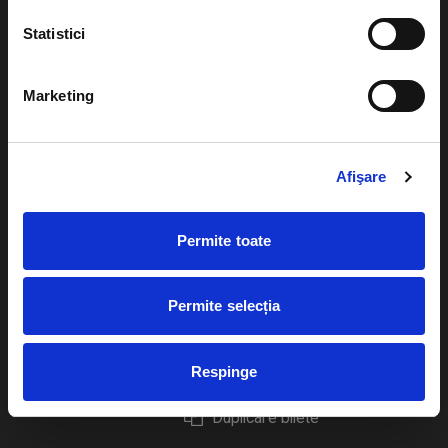
Statistici
Marketing
Evenimente
Ajutor
Teatru
Cum comand bilete?
Afişare
Concerte si
festivaluri
Plata online sau cash
Permite toate
Sport
eBilet printat acasa
Pentru copii
Cultura
Permite selecția
Livrare prin curier
Diverse
Calendar
Returnare bilete
Respinge
Duplicare bilete