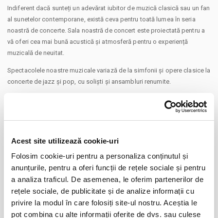
Indiferent dacă sunteți un adevărat iubitor de muzică clasică sau un fan
al sunetelor contemporane, există ceva pentru toată lumea în seria
noastră de concerte. Sala noastră de concert este proiectată pentru a
vă oferi cea mai bună acustică și atmosferă pentru o experiență
muzicală de neuitat.
Spectacolele noastre muzicale variază de la simfonii și opere clasice la
concerte de jazz și pop, cu soliști și ansambluri renumite.
În plus față de seria noastră regulată de concerte, organizăm și
evenimente speciale, precum concerte de omagiare pentru
compozitorii famosi și sărbători sezoniere, precum și concerte
educaționale pentru copii și familii.
Acest site utilizează cookie-uri
Alăturați-vă nouă pentru o noapte de magie muzicală la Filarmonica din
Folosim cookie-uri pentru a personaliza conținutul și
Pitești, unde sunetele muzicii live vă vor lăsa cu dorința de a vă
CONTINUARE
anunțurile, pentru a oferi funcții de rețele sociale și pentru
reintoarce sa mai aveți parte de incă un concert.
a analiza traficul. De asemenea, le oferim partenerilor de
Distribuie aceasta pagina
Va aducem la cunostinta ca pe langa preturile biletelor sau
rețele sociale, de publicitate și de analize informații cu
abonamentelor afisate, pot exista si costuri aditionale ce trebuie
privire la modul în care folosiți site-ul nostru. Aceștia le
suportate de dvs., respectiv: taxe de intermediere, procesare, emitere
pot combina cu alte informații oferite de dvs. sau culese