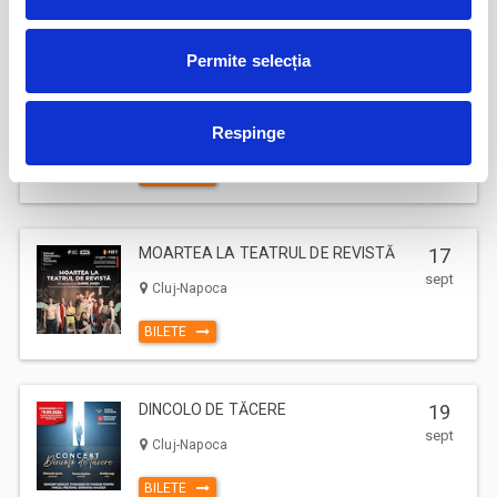
BILETE
Permite selecția
17
Deschiderea Stagiunii - Filarmonica Pitesti
sept
Respinge
Pitesti
BILETE
MOARTEA LA TEATRUL DE REVISTĂ
17
sept
Cluj-Napoca
BILETE
DINCOLO DE TĂCERE
19
sept
Cluj-Napoca
BILETE