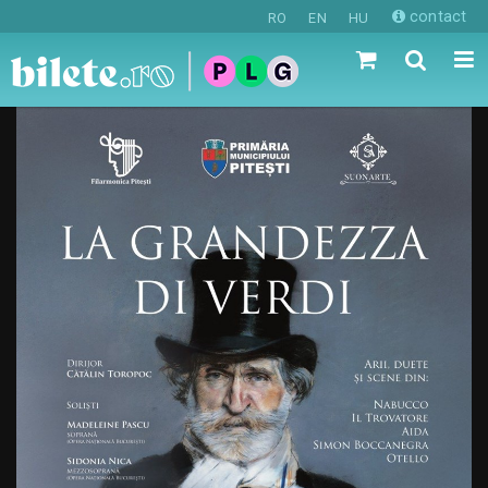
contact
RO
EN
HU