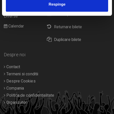
eBilet printat acasa
Pentru copii
Respinge
Cultura
Livrare prin curier
Diverse
Calendar
Returnare bilete
Duplicare bilete
Despre noi
Contact
Termeni si conditii
Despre Cookies
Compania
Politica de confidentialitate
Organizatori