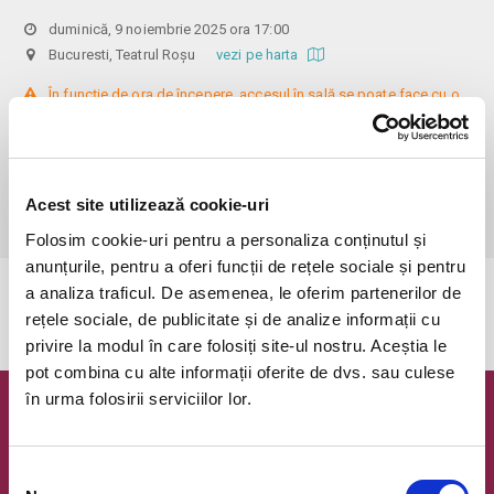
duminică, 9 noiembrie 2025 ora 17:00
Bucuresti, Teatrul Roșu
vezi pe harta
 În funcție de ora de începere, accesul în sală se poate face cu o 
oră / cu 40 minute mai devreme, fiind permis cu până la 10 minute 
înainte de spectacol. Așezarea se realizează la mese de 2 (nr. limitat), 3 
sau 4 locuri, în regim de teatru-cafenea (în funcție de disponibilitatea 
de la fața locului, există posibilitatea împărțirii mesei cu alte persoane). 
Acest site utilizează cookie-uri
Informații suplimentare, la nr. de telefon 0773 825 249.
Folosim cookie-uri pentru a personaliza conținutul și
anunțurile, pentru a oferi funcții de rețele sociale și pentru
a analiza traficul. De asemenea, le oferim partenerilor de
Evenimentul a expirat.
rețele sociale, de publicitate și de analize informații cu
privire la modul în care folosiți site-ul nostru. Aceștia le
pot combina cu alte informații oferite de dvs. sau culese
în urma folosirii serviciilor lor.
Newsletter @ Bilete.ro
Oferte exclusive si o editie saptamanala cu cele mai noi
Selecția
evenimente.