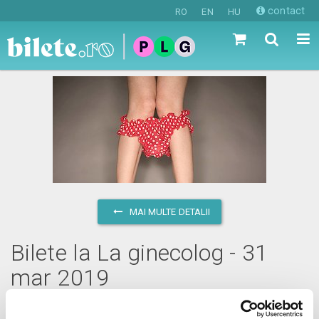
contact
RO
EN
HU
MAI MULTE DETALII
Bilete la La ginecolog - 31
mar 2019
duminică, 31 martie 2019 ora 17:00