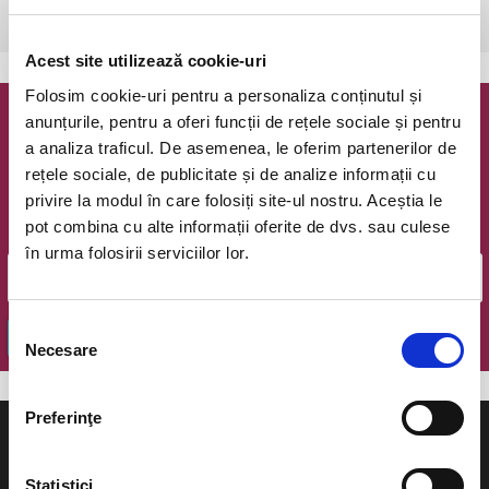
Bucuresti, The Hub
vezi pe harta
Acest site utilizează cookie-uri
Folosim cookie-uri pentru a personaliza conținutul și
anunțurile, pentru a oferi funcții de rețele sociale și pentru
Newsletter @ Bilete.ro
a analiza traficul. De asemenea, le oferim partenerilor de
rețele sociale, de publicitate și de analize informații cu
Oferte exclusive si o editie saptamanala cu cele mai noi
privire la modul în care folosiți site-ul nostru. Aceștia le
evenimente.
pot combina cu alte informații oferite de dvs. sau culese
Email
în urma folosirii serviciilor lor.
Selecția
OK
Necesare
consimțământului
Preferinţe
Statistici