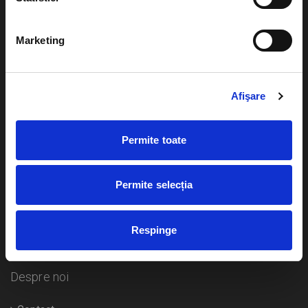
Evenimente
Ajutor
Marketing
Teatru
Cum comand bilete?
Concerte si
festivaluri
Afişare
Plata online sau cash
Sport
eBilet printat acasa
Pentru copii
Permite toate
Cultura
Livrare prin curier
Diverse
Permite selecția
Calendar
Returnare bilete
Respinge
Duplicare bilete
Despre noi