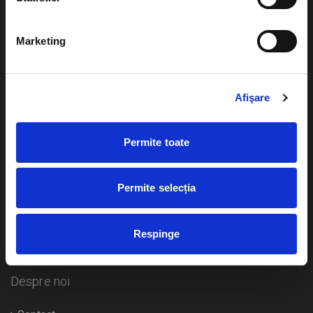
Evenimente
Ajutor
Marketing
Teatru
Cum comand bilete?
Concerte si
festivaluri
Afişare
Plata online sau cash
Sport
eBilet printat acasa
Pentru copii
Permite toate
Cultura
Livrare prin curier
Diverse
Permite selecția
Calendar
Returnare bilete
Respinge
Duplicare bilete
Despre noi