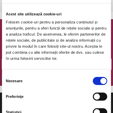
Bucuresti, The Hub
vezi pe harta
Acest site utilizează cookie-uri
Folosim cookie-uri pentru a personaliza conținutul și
anunțurile, pentru a oferi funcții de rețele sociale și pentru
Newsletter @ Bilete.ro
a analiza traficul. De asemenea, le oferim partenerilor de
rețele sociale, de publicitate și de analize informații cu
Oferte exclusive si o editie saptamanala cu cele mai noi
privire la modul în care folosiți site-ul nostru. Aceștia le
evenimente.
pot combina cu alte informații oferite de dvs. sau culese
Email
în urma folosirii serviciilor lor.
Selecția
OK
Necesare
consimțământului
Preferinţe
Statistici