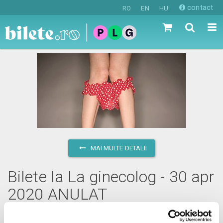
contact
RO
EN
HU
MAI MULTE DETALII
Bilete la La ginecolog - 30 apr
2020 ANULAT
joi, 30 aprilie 2020 ora 20:00