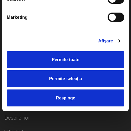
Evenimente
Ajutor
Marketing
Teatru
Cum comand bilete?
Concerte si
festivaluri
Afişare
Plata online sau cash
Sport
eBilet printat acasa
Pentru copii
Permite toate
Cultura
Livrare prin curier
Diverse
Permite selecția
Calendar
Returnare bilete
Respinge
Duplicare bilete
Despre noi