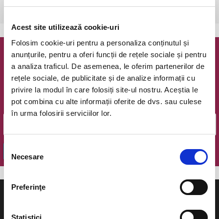
Bucuresti, The Hub
vezi pe harta
Acest site utilizează cookie-uri
Folosim cookie-uri pentru a personaliza conținutul și
anunțurile, pentru a oferi funcții de rețele sociale și pentru
Newsletter @ Bilete.ro
a analiza traficul. De asemenea, le oferim partenerilor de
rețele sociale, de publicitate și de analize informații cu
Oferte exclusive si o editie saptamanala cu cele mai noi
privire la modul în care folosiți site-ul nostru. Aceștia le
evenimente.
pot combina cu alte informații oferite de dvs. sau culese
Email
în urma folosirii serviciilor lor.
Selecția
OK
Necesare
consimțământului
Preferinţe
Statistici