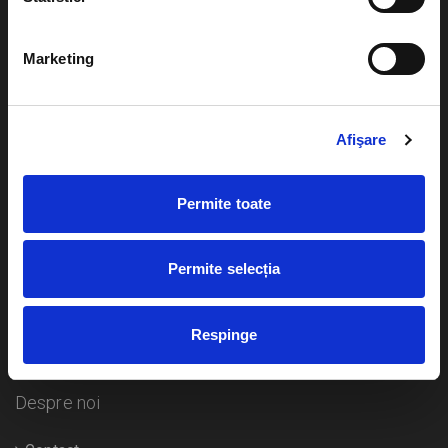
Evenimente
Ajutor
Marketing
Teatru
Cum comand bilete?
Concerte si
festivaluri
Afişare
Plata online sau cash
Sport
eBilet printat acasa
Pentru copii
Permite toate
Cultura
Livrare prin curier
Diverse
Permite selecția
Calendar
Returnare bilete
Respinge
Duplicare bilete
Despre noi