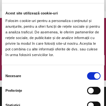
Bucuresti, The Hub
vezi pe harta
Acest site utilizează cookie-uri
Folosim cookie-uri pentru a personaliza conținutul și
anunțurile, pentru a oferi funcții de rețele sociale și pentru
Newsletter @ Bilete.ro
a analiza traficul. De asemenea, le oferim partenerilor de
rețele sociale, de publicitate și de analize informații cu
Oferte exclusive si o editie saptamanala cu cele mai noi
privire la modul în care folosiți site-ul nostru. Aceștia le
evenimente.
pot combina cu alte informații oferite de dvs. sau culese
Email
în urma folosirii serviciilor lor.
Selecția
OK
Necesare
consimțământului
Preferinţe
Statistici