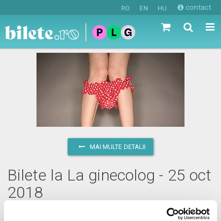
contact
RO
EN
HU
MAI MULTE DETALII
Bilete la La ginecolog - 25 oct
2018
joi, 25 octombrie 2018 ora 20:00