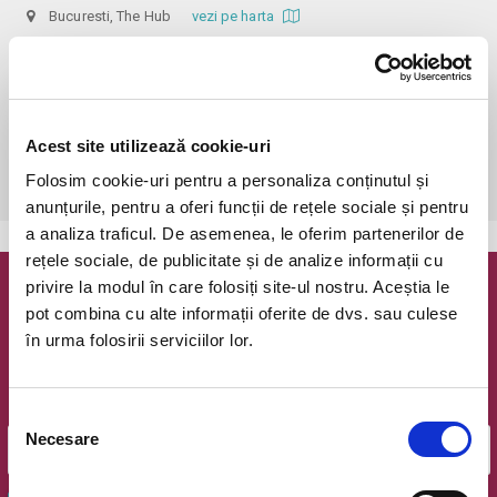
Bucuresti, The Hub
vezi pe harta
 În funcție de ora de începere, accesul în sală se poate face cu o 
oră / cu 40 minute mai devreme, fiind permis cu până la 10 minute 
înainte de spectacol. Așezarea se realizează la mese de 2 (nr. limitat), 3 
sau 4 locuri, în regim de teatru-cafenea (în funcție de disponibilitatea 
Acest site utilizează cookie-uri
de la fața locului, există posibilitatea împărțirii mesei cu alte persoane). 
Folosim cookie-uri pentru a personaliza conținutul și
Informații suplimentare, la nr. de telefon 0773 825 249.
anunțurile, pentru a oferi funcții de rețele sociale și pentru
a analiza traficul. De asemenea, le oferim partenerilor de
rețele sociale, de publicitate și de analize informații cu
privire la modul în care folosiți site-ul nostru. Aceștia le
Newsletter @ Bilete.ro
pot combina cu alte informații oferite de dvs. sau culese
în urma folosirii serviciilor lor.
Oferte exclusive si o editie saptamanala cu cele mai noi
evenimente.
Email
Selecția
Necesare
consimțământului