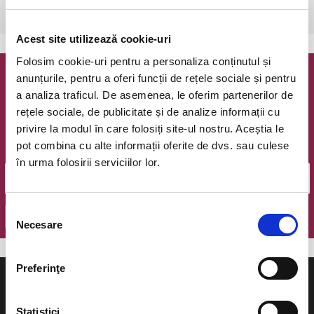
Bucuresti, The Hub
vezi pe harta
Acest site utilizează cookie-uri
Folosim cookie-uri pentru a personaliza conținutul și
anunțurile, pentru a oferi funcții de rețele sociale și pentru
Newsletter @ Bilete.ro
a analiza traficul. De asemenea, le oferim partenerilor de
rețele sociale, de publicitate și de analize informații cu
Oferte exclusive si o editie saptamanala cu cele mai noi
privire la modul în care folosiți site-ul nostru. Aceștia le
evenimente.
pot combina cu alte informații oferite de dvs. sau culese
Email
în urma folosirii serviciilor lor.
Selecția
OK
Necesare
consimțământului
Preferinţe
Statistici