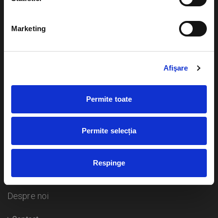
Evenimente
Ajutor
Marketing
Teatru
Cum comand bilete?
Concerte si
festivaluri
Afişare
Plata online sau cash
Sport
eBilet printat acasa
Pentru copii
Permite toate
Cultura
Livrare prin curier
Diverse
Permite selecția
Calendar
Returnare bilete
Respinge
Duplicare bilete
Despre noi