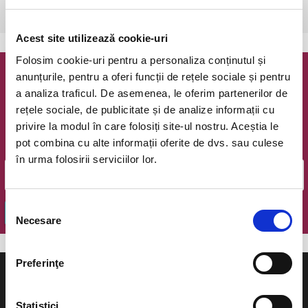
Bucuresti, The Hub
vezi pe harta
Acest site utilizează cookie-uri
Folosim cookie-uri pentru a personaliza conținutul și
anunțurile, pentru a oferi funcții de rețele sociale și pentru
Newsletter @ Bilete.ro
a analiza traficul. De asemenea, le oferim partenerilor de
rețele sociale, de publicitate și de analize informații cu
Oferte exclusive si o editie saptamanala cu cele mai noi
privire la modul în care folosiți site-ul nostru. Aceștia le
evenimente.
pot combina cu alte informații oferite de dvs. sau culese
Email
în urma folosirii serviciilor lor.
Selecția
OK
Necesare
consimțământului
Preferinţe
Statistici