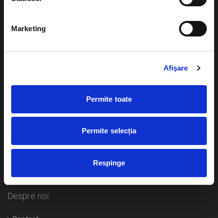
Evenimente
Ajutor
Marketing
Teatru
Cum comand bilete?
Concerte si
festivaluri
Afişare
Plata online sau cash
Sport
eBilet printat acasa
Pentru copii
Permite toate
Cultura
Livrare prin curier
Diverse
Permite selecția
Calendar
Returnare bilete
Respinge
Duplicare bilete
Despre noi