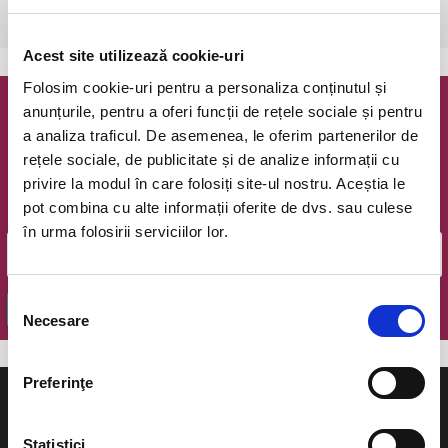
Bucuresti, The Hub
vezi pe harta
Acest site utilizează cookie-uri
Folosim cookie-uri pentru a personaliza conținutul și
anunțurile, pentru a oferi funcții de rețele sociale și pentru
Newsletter @ Bilete.ro
a analiza traficul. De asemenea, le oferim partenerilor de
rețele sociale, de publicitate și de analize informații cu
Oferte exclusive si o editie saptamanala cu cele mai noi
privire la modul în care folosiți site-ul nostru. Aceștia le
evenimente.
pot combina cu alte informații oferite de dvs. sau culese
Email
în urma folosirii serviciilor lor.
Selecția
OK
Necesare
consimțământului
Preferinţe
Statistici