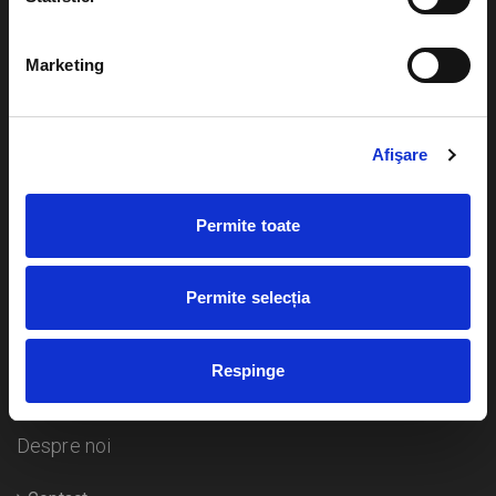
Evenimente
Ajutor
Marketing
Teatru
Cum comand bilete?
Concerte si
festivaluri
Afişare
Plata online sau cash
Sport
eBilet printat acasa
Pentru copii
Permite toate
Cultura
Livrare prin curier
Diverse
Permite selecția
Calendar
Returnare bilete
Respinge
Duplicare bilete
Despre noi