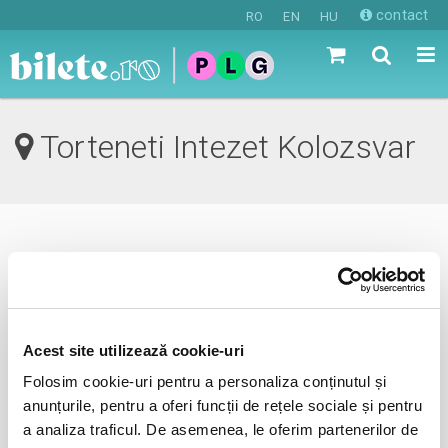
contact
RO
EN
HU
Torteneti Intezet Kolozsvar
0 evenimente in viitorul apropiat
revino mai tarziu
Acest site utilizează cookie-uri
Folosim cookie-uri pentru a personaliza conținutul și
anunta-ma pe email cand apare urmatorul eveniment la
anunțurile, pentru a oferi funcții de rețele sociale și pentru
Torteneti Intezet
a analiza traficul. De asemenea, le oferim partenerilor de