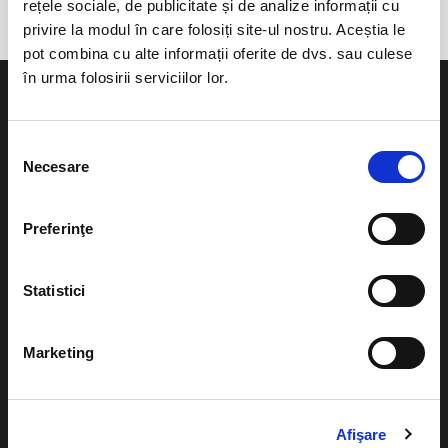
rețele sociale, de publicitate și de analize informații cu
privire la modul în care folosiți site-ul nostru. Aceștia le
pot combina cu alte informații oferite de dvs. sau culese
în urma folosirii serviciilor lor.
Selecția
Necesare
consimțământului
Evenimente
Ajutor
Teatru
Preferinţe
Cum comand bilete?
Concerte si
festivaluri
Plata online sau cash
Statistici
Sport
eBilet printat acasa
Pentru copii
Marketing
Cultura
Livrare prin curier
Diverse
Calendar
Returnare bilete
Afişare