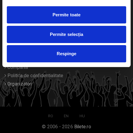
Duplicare bilete
Permite toate
Despre noi
Permite selecția
Contact
Termeni si conditii
Respinge
Despre Cookies
Compania
Politica de confidentialitate
Organizatori
RO
EN
HU
© 2006 - 2026
Bilete.ro