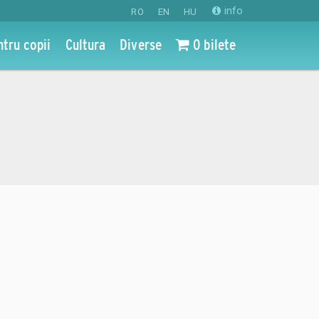
info
RO
EN
HU
ntru copii
Cultura
Diverse
0 bilete