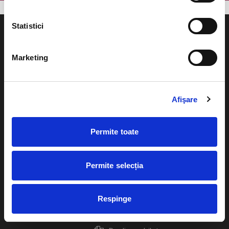
Statistici
Marketing
Evenimente
Ajutor
Teatru
Afişare
Cum comand bilete?
Concerte si
festivaluri
Plata online sau cash
Permite toate
Sport
eBilet printat acasa
Pentru copii
Permite selecția
Cultura
Livrare prin curier
Diverse
Respinge
Calendar
Returnare bilete