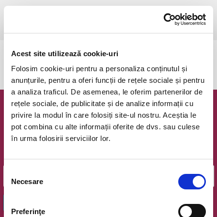
vineri, 13 iunie 2025 ora 20:00
Csikszereda, Csiki Mozi
vezi pe harta
Acest site utilizează cookie-uri
Evenimentul a expirat.
Folosim cookie-uri pentru a personaliza conținutul și
anunțurile, pentru a oferi funcții de rețele sociale și pentru
a analiza traficul. De asemenea, le oferim partenerilor de
rețele sociale, de publicitate și de analize informații cu
Newsletter @ Bilete.ro
privire la modul în care folosiți site-ul nostru. Aceștia le
pot combina cu alte informații oferite de dvs. sau culese
Oferte exclusive si o editie saptamanala cu cele mai noi
în urma folosirii serviciilor lor.
evenimente.
Email
Selecția
Necesare
consimțământului
OK
Preferinţe