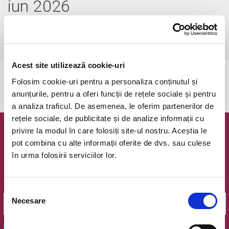
iun 2026
sâmbătă, 20 iunie 2026 ora 14:00
Bucuresti, Destiny Park
vezi pe harta
Acest site utilizează cookie-uri
Evenimentul a expirat.
Folosim cookie-uri pentru a personaliza conținutul și
anunțurile, pentru a oferi funcții de rețele sociale și pentru
a analiza traficul. De asemenea, le oferim partenerilor de
rețele sociale, de publicitate și de analize informații cu
privire la modul în care folosiți site-ul nostru. Aceștia le
Newsletter @ Bilete.ro
pot combina cu alte informații oferite de dvs. sau culese
în urma folosirii serviciilor lor.
Oferte exclusive si o editie saptamanala cu cele mai noi
evenimente.
Email
Selecția
Necesare
consimțământului