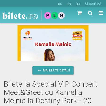
contact
RO
EN
HU
MAI MULTE DETALII
Bilete la Special VIP Concert
Meet&Greet cu Kamelia
Melnic la Destiny Park - 20