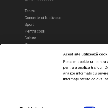
Teatru
Concerte si festivaluri
Sport
Pentru copii
Cultura
Diverse
Acest site utilizează cook
Calendarul evenimentelor
Folosim cookie-uri pentru a 
pentru a analiza traficul. 
analize informații cu privir
informații oferite de dvs. sa
© 2006 - 2026
Bilete.ro
Selecția