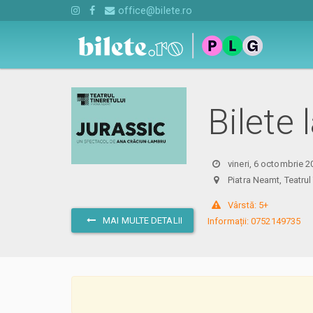
office@bilete.ro
Bilete 
vineri, 6 octombrie 2
Piatra Neamt, Teatru
 Vârstă: 5+

MAI MULTE DETALII
Informații: 0752149735