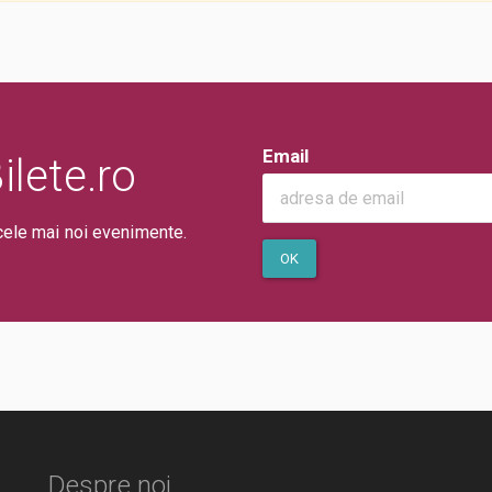
Email
lete.ro
cele mai noi evenimente.
OK
Despre noi