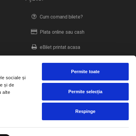
Cum comand bilete?
Plata online sau cash
eBilet printat acasa
Livrare prin curier
Permite toate
Returnare bilete
le sociale și
e și de
Permite selecția
u alte
Duplicare bilete
Respinge
RO
EN
HU