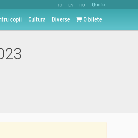
info
RO
EN
HU
ntru copii
Cultura
Diverse
0 bilete
2023