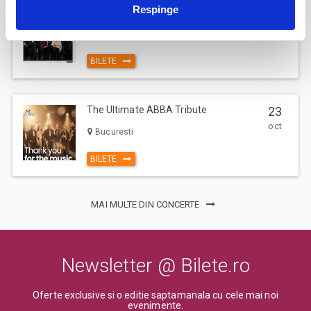
Respinge
Jazzapella - Concert jazz a capella
13
oct
Bucuresti
BILETE
The Ultimate ABBA Tribute
23
oct
Bucuresti
BILETE
MAI MULTE DIN CONCERTE
Newsletter @ Bilete.ro
Oferte exclusive si o editie saptamanala cu cele mai noi
evenimente.