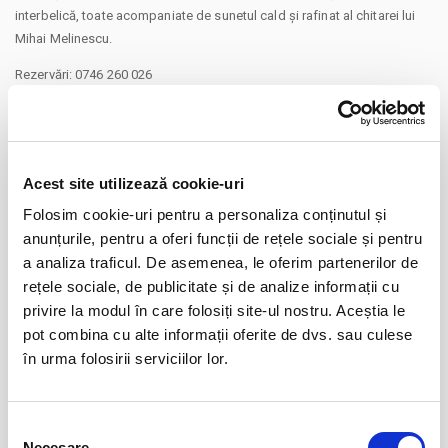
interbelică, toate acompaniate de sunetul cald și rafinat al chitarei lui
Mihai Melinescu.
Rezervări: 0746 260 026
Adresa: Poiana Narciselor nr. 1, zona Cișmigiu, vis-a-vis de Conservator
CONTINUARE
Support Artist:
40 RON (susținerea actului artistic)
Distribuie aceasta pagina
60 RON (susținerea actului artistic)
Acest site utilizează cookie-uri
80 RON (susținerea actului artistic)
Folosim cookie-uri pentru a personaliza conținutul și
anunțurile, pentru a oferi funcții de rețele sociale și pentru
Va aducem la cunostinta ca pe langa preturile biletelor sau
abonamentelor afisate, pot exista si costuri aditionale ce trebuie
a analiza traficul. De asemenea, le oferim partenerilor de
suportate de dvs., respectiv: taxe de intermediere, procesare, emitere
rețele sociale, de publicitate și de analize informații cu
Evenimente similare
bilet, comisioane, cost de livrare (in cazul in care veti solicita livrarea
privire la modul în care folosiți site-ul nostru. Aceștia le
prin curier a biletului/abonamentului); cost Asigurare En Garde (in cazul
pot combina cu alte informații oferite de dvs. sau culese
Summer Well
07
in care veti opta pentru incheierea unei asigurari de bilete), costuri
în urma folosirii serviciilor lor.
aug
identificate separat in pasii comenzii.
Buftea
Prin cumpararea unui bilet sau abonament de pe site-ul nostru Bilete.ro,
BILETE
cumparatorul se obliga sa respecte Regulile de participare si acces la
Selecția
eveniment, precum si
Termenii si Conditiile
site-ului Bilete.ro
Necesare