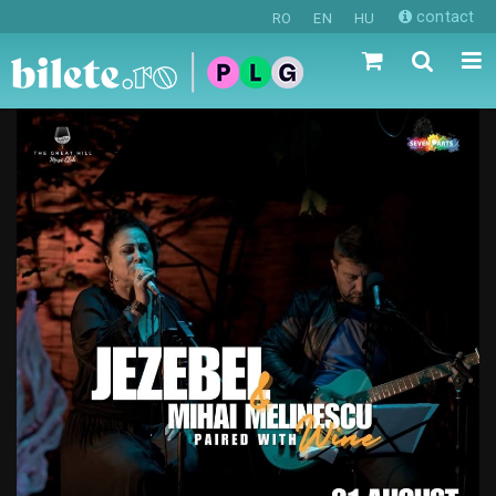
contact
RO
EN
HU