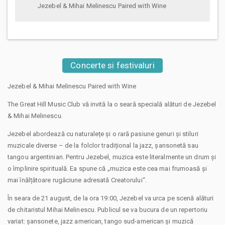
Jezebel & Mihai Melinescu Paired with Wine
Concerte si festivaluri
Jezebel & Mihai Melinescu Paired with Wine
The Great Hill Music Club vă invită la o seară specială alături de Jezebel
& Mihai Melinescu.
Jezebel abordează cu naturalețe și o rară pasiune genuri și stiluri
muzicale diverse – de la folclor tradițional la jazz, șansonetă sau
tangou argentinian. Pentru Jezebel, muzica este literalmente un drum și
o împlinire spirituală. Ea spune că „muzica este cea mai frumoasă și
mai înălțătoare rugăciune adresată Creatorului“.
În seara de 21 august, de la ora 19:00, Jezebel va urca pe scenă alături
de chitaristul Mihai Melinescu. Publicul se va bucura de un repertoriu
variat: șansonete, jazz american, tango sud-american și muzică