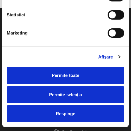
Statistici
Marketing
Evenimente
Ajutor
Teatru
Afişare
Cum comand bilete?
Concerte si
festivaluri
Plata online sau cash
Permite toate
Sport
eBilet printat acasa
Pentru copii
Permite selecția
Cultura
Livrare prin curier
Diverse
Respinge
Calendar
Returnare bilete