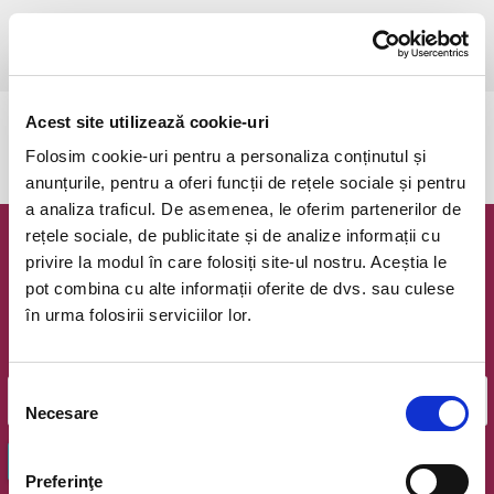
miercuri, 18 iunie 2025 ora 19:00
(durata 4 ore)
Bucuresti, The Great Hill Music Club
vezi pe harta
Acest site utilizează cookie-uri
Evenimentul a expirat.
Folosim cookie-uri pentru a personaliza conținutul și
anunțurile, pentru a oferi funcții de rețele sociale și pentru
a analiza traficul. De asemenea, le oferim partenerilor de
rețele sociale, de publicitate și de analize informații cu
Newsletter @ Bilete.ro
privire la modul în care folosiți site-ul nostru. Aceștia le
pot combina cu alte informații oferite de dvs. sau culese
Oferte exclusive si o editie saptamanala cu cele mai noi
în urma folosirii serviciilor lor.
evenimente.
Email
Selecția
Necesare
consimțământului
OK
Preferinţe