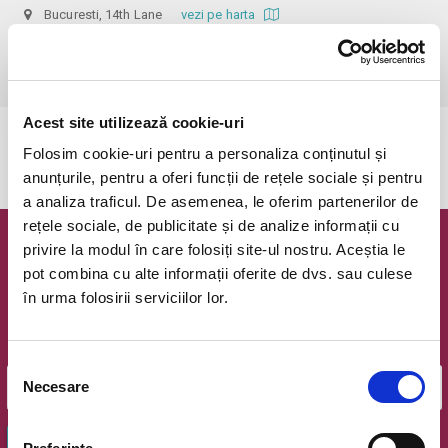
Bucuresti, 14th Lane
vezi pe harta
 Rezervarea locurilor în restaurant este obligatorie după 
achiziționarea biletelor. Telefon rezervări: 0727 677 777.
Acest site utilizează cookie-uri
Evenimentul a expirat.
Folosim cookie-uri pentru a personaliza conținutul și
anunțurile, pentru a oferi funcții de rețele sociale și pentru
a analiza traficul. De asemenea, le oferim partenerilor de
rețele sociale, de publicitate și de analize informații cu
privire la modul în care folosiți site-ul nostru. Aceștia le
Newsletter @ Bilete.ro
pot combina cu alte informații oferite de dvs. sau culese
în urma folosirii serviciilor lor.
Oferte exclusive si o editie saptamanala cu cele mai noi
evenimente.
Email
Selecția
Necesare
consimțământului
OK