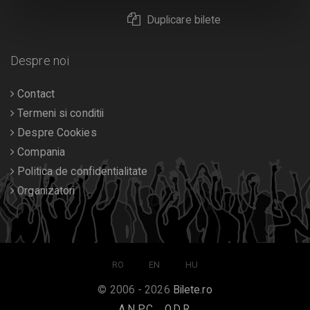
Duplicare bilete
Despre noi
Contact
Termeni si conditii
Despre Cookies
Compania
Politica de confidentialitate
Organizatori
RO
EN
HU
© 2006 - 2026
Bilete.ro
A.N.P.C.
O.D.R.