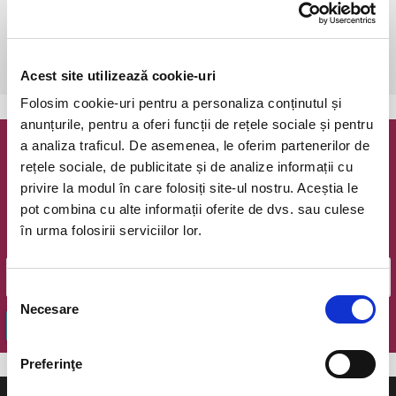
Bucuresti, The Hub
vezi pe harta
 Dupa achizitionare,este necesara o rezervare telefonica: 0723 196 
376.
Acest site utilizează cookie-uri
Folosim cookie-uri pentru a personaliza conținutul și
anunțurile, pentru a oferi funcții de rețele sociale și pentru
a analiza traficul. De asemenea, le oferim partenerilor de
Newsletter @ Bilete.ro
rețele sociale, de publicitate și de analize informații cu
privire la modul în care folosiți site-ul nostru. Aceștia le
Oferte exclusive si o editie saptamanala cu cele mai noi
pot combina cu alte informații oferite de dvs. sau culese
evenimente.
în urma folosirii serviciilor lor.
Email
Selecția
Necesare
consimțământului
OK
Preferinţe