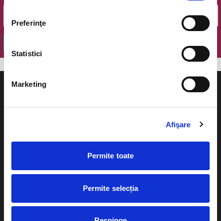
Preferinţe
OK
Statistici
Marketing
Afişare
Evenimente
Ajutor
Teatru
Permite toate
Cum comand bilete?
Concerte si
festivaluri
Plata online sau cash
Permite selecția
Sport
eBilet printat acasa
Pentru copii
Respinge