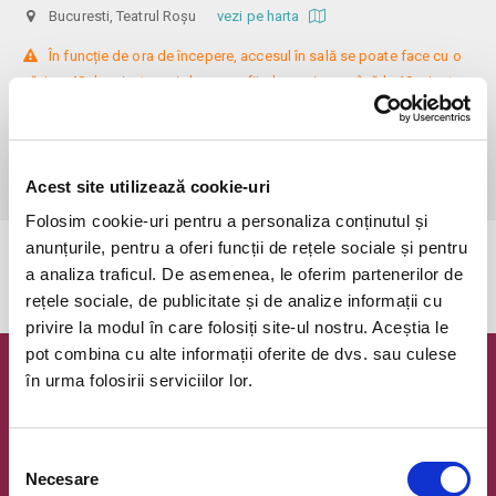
Bucuresti, Teatrul Roșu
vezi pe harta
 În funcție de ora de începere, accesul în sală se poate face cu o 
oră / cu 40 de minute mai devreme, fiind permis cu până la 10 minute 
înainte de spectacol. Așezarea se realizează la mese de 2 (nr. limitat), 3 
sau 4 locuri, în regim de teatru-cafenea (în funcție de disponibilitatea 
de la fața locului, există posibilitatea împărțirii mesei cu alte persoane). 
Informații suplimentare, la nr. de telefon 0773 825 249.
Acest site utilizează cookie-uri
Folosim cookie-uri pentru a personaliza conținutul și
anunțurile, pentru a oferi funcții de rețele sociale și pentru
Evenimentul a expirat.
a analiza traficul. De asemenea, le oferim partenerilor de
rețele sociale, de publicitate și de analize informații cu
privire la modul în care folosiți site-ul nostru. Aceștia le
pot combina cu alte informații oferite de dvs. sau culese
în urma folosirii serviciilor lor.
Newsletter @ Bilete.ro
Oferte exclusive si o editie saptamanala cu cele mai noi
evenimente.
Selecția
Necesare
consimțământului
Email