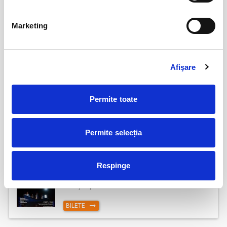
Marketing
Șoricelul neascultător
23
aug
Bucuresti
BILETE
Afişare
Perfect Necăsătoriți
09
Permite toate
sept
Bucuresti
Permite selecția
BILETE
Respinge
AȘTEPTÂNDU-L PE ULISE
17
sept
Cluj-Napoca
BILETE