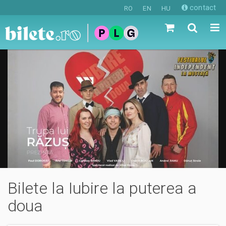
contact
RO
EN
HU
Bilete la Iubire la puterea a
doua