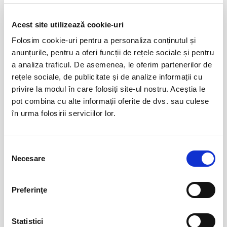
Evenimente similare
Acest site utilizează cookie-uri
07
Folosim cookie-uri pentru a personaliza conținutul și
Cerere in casatorie - Compania La Mustata
aug
anunțurile, pentru a oferi funcții de rețele sociale și pentru
Bucuresti
a analiza traficul. De asemenea, le oferim partenerilor de
BILETE
rețele sociale, de publicitate și de analize informații cu
privire la modul în care folosiți site-ul nostru. Aceștia le
pot combina cu alte informații oferite de dvs. sau culese
Copiii au idei trăsnite
08
în urma folosirii serviciilor lor.
aug
Bucuresti
BILETE
Selecția
Necesare
consimțământului
12
VIYAF VIRTUOSI - MARILE CONCERTE
Preferinţe
PENTRU PIAN II
aug
Arad
BILETE
Statistici