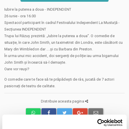
Iubire la puterea a doua - INDEPENDENT
26 iunie - ora 16.00
Spectacol participant în cadrul Festivalului Independent La Mustață -
Secțiunea INDEPENDENT
Trupa lui Răzuș prezintă: „Iubire la puterea a doua”. O comedie de
situație, în care John Smith, un taximetrist din Londra, este cǎsǎtorit cu
Mary din Wimbledon dar ....şi cu Barbara din Preston.
În urma unui mic accident, doi sergenți de poliție iau urma bigamului
John Smith şi încearcä sä-l demaște.
Oare vor reuși?
O comedie care te face sǎ te prǎpǎdești de râs, jucatǎ de 7 actori
pasionați de teatru de calitate.
Distribuie aceasta pagina