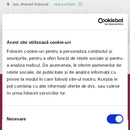
Iasi, Ateneul National
vezi pe harta
 În funcție de ora de începere, accesul în sală se poate face cu o 
oră / cu 40 minute mai devreme, fiind permis cu până la 10 minute 
înainte de spectacol. Informații suplimentare, la nr. de telefon 0773 825 
249.
Acest site utilizează cookie-uri
Folosim cookie-uri pentru a personaliza conținutul și
Evenimentul a expirat.
anunțurile, pentru a oferi funcții de rețele sociale și pentru
a analiza traficul. De asemenea, le oferim partenerilor de
rețele sociale, de publicitate și de analize informații cu
privire la modul în care folosiți site-ul nostru. Aceștia le
pot combina cu alte informații oferite de dvs. sau culese
Newsletter @ Bilete.ro
în urma folosirii serviciilor lor.
Oferte exclusive si o editie saptamanala cu cele mai noi
evenimente.
Selecția
Email
Necesare
consimțământului