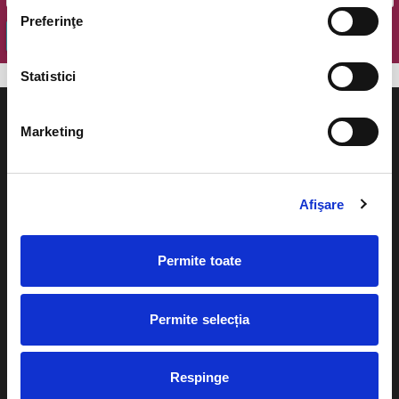
Preferinţe
OK
Statistici
Marketing
Evenimente
Ajutor
Afişare
Teatru
Cum comand bilete?
Concerte si
Permite toate
festivaluri
Plata online sau cash
Sport
Permite selecția
eBilet printat acasa
Pentru copii
Cultura
Livrare prin curier
Respinge
Diverse