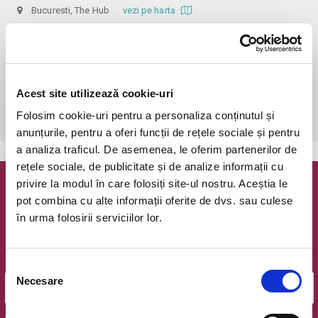
Bucuresti, The Hub
vezi pe harta
 În funcție de ora de începere, accesul în sală se poate face cu o 
oră / cu 40 minute mai devreme, fiind permis cu până la 10 minute 
înainte de spectacol. Așezarea se realizează la mese de 2 (nr. limitat), 3 
sau 4 locuri, în regim de teatru-cafenea (în funcție de disponibilitatea 
Acest site utilizează cookie-uri
de la fața locului, există posibilitatea împărțirii mesei cu alte persoane). 
Folosim cookie-uri pentru a personaliza conținutul și
Informații suplimentare, la nr. de telefon 0773 825 249.
anunțurile, pentru a oferi funcții de rețele sociale și pentru
a analiza traficul. De asemenea, le oferim partenerilor de
rețele sociale, de publicitate și de analize informații cu
privire la modul în care folosiți site-ul nostru. Aceștia le
Newsletter @ Bilete.ro
pot combina cu alte informații oferite de dvs. sau culese
în urma folosirii serviciilor lor.
Oferte exclusive si o editie saptamanala cu cele mai noi
evenimente.
Email
Selecția
Necesare
consimțământului