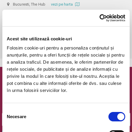
Bucuresti, The Hub
vezi pe harta
 În funcție de ora de începere, accesul în sală se poate face cu o 
oră / cu 40 minute mai devreme, fiind permis cu până la 10 minute 
înainte de spectacol. Așezarea se realizează la mese de 2 (nr. limitat), 3 
sau 4 locuri, în regim de teatru-cafenea (în funcție de disponibilitatea 
Acest site utilizează cookie-uri
de la fața locului, există posibilitatea împărțirii mesei cu alte persoane). 
Folosim cookie-uri pentru a personaliza conținutul și
Informații suplimentare, la nr. de telefon 0773 825 249.
anunțurile, pentru a oferi funcții de rețele sociale și pentru
a analiza traficul. De asemenea, le oferim partenerilor de
rețele sociale, de publicitate și de analize informații cu
privire la modul în care folosiți site-ul nostru. Aceștia le
Newsletter @ Bilete.ro
pot combina cu alte informații oferite de dvs. sau culese
în urma folosirii serviciilor lor.
Oferte exclusive si o editie saptamanala cu cele mai noi
evenimente.
Email
Selecția
Necesare
consimțământului