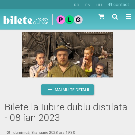
contact
RO
EN
HU
MAI MULTE DETALII
Bilete la Iubire dublu distilata
- 08 ian 2023
duminică, 8 ianuarie 2023 ora 19:30