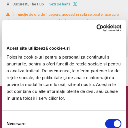
Bucuresti, The Hub
vezi pe harta
 În funcție de ora de începere, accesul în sală se poate face cu o 
oră / cu 40 minute mai devreme, fiind permis cu până la 10 minute 
înainte de spectacol. Așezarea se realizează la mese de 2 (nr. limitat), 3 
sau 4 locuri, în regim de teatru-cafenea (în funcție de disponibilitatea 
de la fața locului, există posibilitatea împărțirii mesei cu alte persoane). 
Informații suplimentare, la nr. de telefon 0773 825 249.
Acest site utilizează cookie-uri
Folosim cookie-uri pentru a personaliza conținutul și
anunțurile, pentru a oferi funcții de rețele sociale și pentru
Evenimentul a expirat.
a analiza traficul. De asemenea, le oferim partenerilor de
rețele sociale, de publicitate și de analize informații cu
privire la modul în care folosiți site-ul nostru. Aceștia le
pot combina cu alte informații oferite de dvs. sau culese
în urma folosirii serviciilor lor.
Newsletter @ Bilete.ro
Oferte exclusive si o editie saptamanala cu cele mai noi
evenimente.
Selecția
Necesare
consimțământului
Email