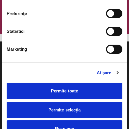
Preferinţe
OK
Statistici
Marketing
Afişare
Evenimente
Ajutor
Teatru
Permite toate
Cum comand bilete?
Concerte si
festivaluri
Plata online sau cash
Permite selecția
Sport
eBilet printat acasa
Pentru copii
Respinge