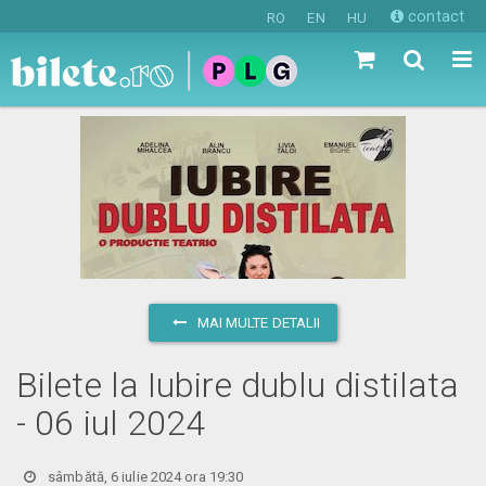
contact
RO
EN
HU
MAI MULTE DETALII
Bilete la Iubire dublu distilata
- 06 iul 2024
sâmbătă, 6 iulie 2024 ora 19:30