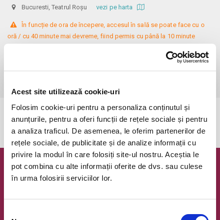
Bucuresti, Teatrul Roșu
vezi pe harta
 În funcție de ora de începere, accesul în sală se poate face cu o 
oră / cu 40 minute mai devreme, fiind permis cu până la 10 minute 
înainte de spectacol. Așezarea se realizează la mese de 2 (nr. limitat), 3 
sau 4 locuri, în regim de teatru-cafenea (în funcție de disponibilitatea 
de la fața locului, există posibilitatea împărțirii mesei cu alte persoane). 
Informații suplimentare, la nr. de telefon 0773 825 249.
Acest site utilizează cookie-uri
Folosim cookie-uri pentru a personaliza conținutul și
Evenimentul a expirat.
anunțurile, pentru a oferi funcții de rețele sociale și pentru
a analiza traficul. De asemenea, le oferim partenerilor de
rețele sociale, de publicitate și de analize informații cu
privire la modul în care folosiți site-ul nostru. Aceștia le
pot combina cu alte informații oferite de dvs. sau culese
Newsletter @ Bilete.ro
în urma folosirii serviciilor lor.
Oferte exclusive si o editie saptamanala cu cele mai noi
evenimente.
Selecția
Email