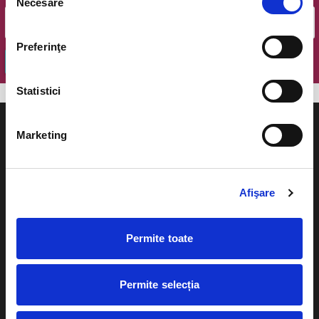
Necesare
consimțământului
Preferinţe
OK
Statistici
Marketing
Evenimente
Ajutor
Afişare
Teatru
Cum comand bilete?
Permite toate
Concerte si
festivaluri
Plata online sau cash
Sport
Permite selecția
eBilet printat acasa
Pentru copii