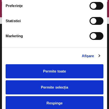
Preferinţe
OK
Statistici
Marketing
Evenimente
Ajutor
Afişare
Teatru
Cum comand bilete?
Concerte si
Permite toate
festivaluri
Plata online sau cash
Sport
Permite selecția
eBilet printat acasa
Pentru copii
Cultura
Livrare prin curier
Respinge
Diverse