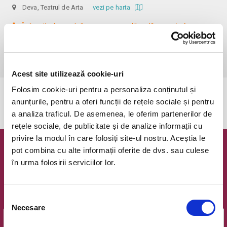
Deva, Teatrul de Arta
vezi pe harta
 În funcție de ora de începere, accesul în sală se poate face cu o 
oră / cu 40 minute mai devreme, fiind permis cu până la 10 minute 
înainte de spectacol. Informații suplimentare, la nr. de telefon 0773 825 
249.
Acest site utilizează cookie-uri
Folosim cookie-uri pentru a personaliza conținutul și
Evenimentul a expirat.
anunțurile, pentru a oferi funcții de rețele sociale și pentru
a analiza traficul. De asemenea, le oferim partenerilor de
rețele sociale, de publicitate și de analize informații cu
privire la modul în care folosiți site-ul nostru. Aceștia le
pot combina cu alte informații oferite de dvs. sau culese
Newsletter @ Bilete.ro
în urma folosirii serviciilor lor.
Oferte exclusive si o editie saptamanala cu cele mai noi
evenimente.
Selecția
Email
Necesare
consimțământului