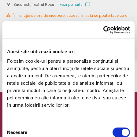
Bucuresti, Teatrul Roșu
vezi pe harta
 În funcție de ora de începere, accesul în sală se poate face cu o 
oră / cu 40 minute mai devreme, fiind permis cu până la 10 minute 
înainte de spectacol. Așezarea se realizează la mese de 2 (nr. limitat), 3 
sau 4 locuri, în regim de teatru-cafenea (în funcție de disponibilitatea 
de la fața locului, există posibilitatea împărțirii mesei cu alte persoane). 
Informații suplimentare, la nr. de telefon 0773 825 249.
Acest site utilizează cookie-uri
Folosim cookie-uri pentru a personaliza conținutul și
anunțurile, pentru a oferi funcții de rețele sociale și pentru
Evenimentul a expirat.
a analiza traficul. De asemenea, le oferim partenerilor de
rețele sociale, de publicitate și de analize informații cu
privire la modul în care folosiți site-ul nostru. Aceștia le
pot combina cu alte informații oferite de dvs. sau culese
în urma folosirii serviciilor lor.
Newsletter @ Bilete.ro
Oferte exclusive si o editie saptamanala cu cele mai noi
evenimente.
Selecția
Necesare
consimțământului
Email