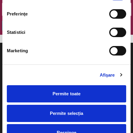
Preferinţe
OK
Statistici
Marketing
Afişare
Evenimente
Ajutor
Teatru
Permite toate
Cum comand bilete?
Concerte si
festivaluri
Plata online sau cash
Permite selecția
Sport
eBilet printat acasa
Pentru copii
Respinge