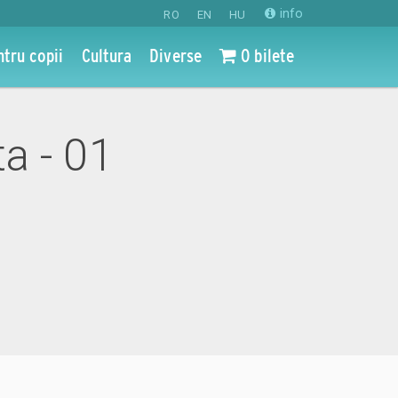
info
RO
EN
HU
ntru copii
Cultura
Diverse
0 bilete
ta - 01