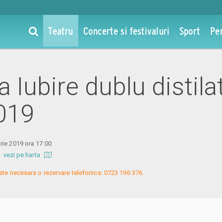
Teatru
Concerte si festivaluri
Sport
Pe
la Iubire dublu distila
019
rie 2019 ora 17:00
b
vezi pe harta
ste necesara o rezervare telefonica: 0723 196 376.