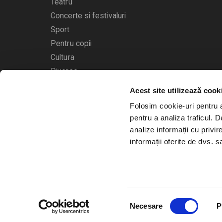
Teatru
Concerte si festivaluri
Sport
Pentru copii
Cultura
Diverse
Acest site utilizează cook
Calendarul evenimentelor
Folosim cookie-uri pentru a 
pentru a analiza traficul. 
analize informații cu privir
informații oferite de dvs. sa
© 2006 - 2026
Bilete.ro
Selecția
A.N.P.C.
O.D.R.
Necesare
P
consimțământului