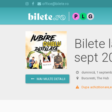
office@bilete.ro
Bilete 
sept 2
duminică, 1 septemb
Bucuresti, The Hu
MAI MULTE DETALII
 Dupa achizitionare,e