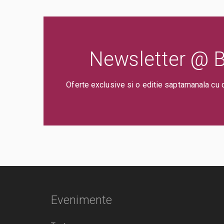
Newsletter @ Bi
Oferte exclusive si o editie saptamanala cu 
Evenimente