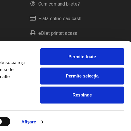
Cum comand bilete?
Plata online sau cash
eBilet printat acasa
Livrare prin curier
Permite toate
Returnare bilete
le sociale și
e și de
Permite selecția
u alte
Duplicare bilete
Respinge
RO
EN
HU
Afişare