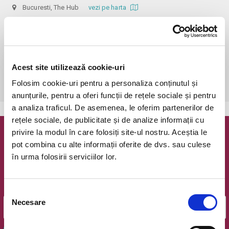
Bucuresti, The Hub
vezi pe harta
 În funcție de ora de începere, accesul în sală se poate face cu o 
oră / cu 40 minute mai devreme, fiind permis cu până la 10 minute 
înainte de spectacol. Așezarea se realizează la mese de 2 (nr. limitat), 3 
sau 4 locuri, în regim de teatru-cafenea (în funcție de disponibilitatea 
Acest site utilizează cookie-uri
de la fața locului, există posibilitatea împărțirii mesei cu alte persoane). 
Folosim cookie-uri pentru a personaliza conținutul și
Informații suplimentare, la nr. de telefon 0773 825 249.
anunțurile, pentru a oferi funcții de rețele sociale și pentru
a analiza traficul. De asemenea, le oferim partenerilor de
rețele sociale, de publicitate și de analize informații cu
privire la modul în care folosiți site-ul nostru. Aceștia le
Newsletter @ Bilete.ro
pot combina cu alte informații oferite de dvs. sau culese
în urma folosirii serviciilor lor.
Oferte exclusive si o editie saptamanala cu cele mai noi
evenimente.
Email
Selecția
Necesare
consimțământului