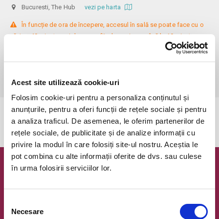
Bucuresti, The Hub
vezi pe harta
 În funcție de ora de începere, accesul în sală se poate face cu o 
oră / cu 40 minute mai devreme, fiind permis cu până la 10 minute 
înainte de spectacol. Așezarea se realizează la mese de 2 (nr. limitat), 3 
sau 4 locuri, în regim de teatru-cafenea (în funcție de disponibilitatea 
de la fața locului, există posibilitatea împărțirii mesei cu alte persoane). 
Informații suplimentare, la nr. de telefon 0773 825 249.
Acest site utilizează cookie-uri
Folosim cookie-uri pentru a personaliza conținutul și
anunțurile, pentru a oferi funcții de rețele sociale și pentru
Evenimentul a expirat.
a analiza traficul. De asemenea, le oferim partenerilor de
rețele sociale, de publicitate și de analize informații cu
privire la modul în care folosiți site-ul nostru. Aceștia le
pot combina cu alte informații oferite de dvs. sau culese
în urma folosirii serviciilor lor.
Newsletter @ Bilete.ro
Oferte exclusive si o editie saptamanala cu cele mai noi
evenimente.
Selecția
Necesare
consimțământului
Email