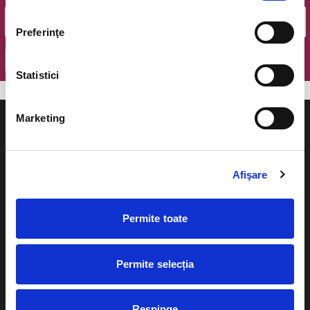
Preferinţe
OK
Statistici
Marketing
Afişare
Evenimente
Ajutor
Teatru
Permite toate
Cum comand bilete?
Concerte si
festivaluri
Plata online sau cash
Permite selecția
Sport
eBilet printat acasa
Pentru copii
Respinge