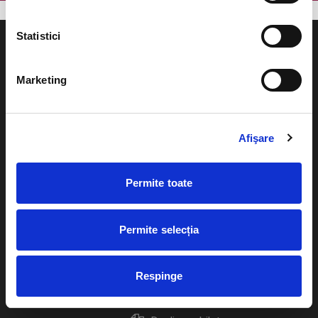
Statistici
Marketing
Evenimente
Ajutor
Teatru
Afişare
Cum comand bilete?
Concerte si
festivaluri
Plata online sau cash
Permite toate
Sport
eBilet printat acasa
Pentru copii
Permite selecția
Cultura
Livrare prin curier
Diverse
Respinge
Calendar
Returnare bilete