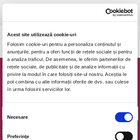
duminică, 12 iulie 2026 ora 20:30
Bucuresti, Teatrul Amzei
vezi pe harta
Acest site utilizează cookie-uri
Evenimentul a expirat.
Folosim cookie-uri pentru a personaliza conținutul și
anunțurile, pentru a oferi funcții de rețele sociale și pentru
a analiza traficul. De asemenea, le oferim partenerilor de
rețele sociale, de publicitate și de analize informații cu
Newsletter @ Bilete.ro
privire la modul în care folosiți site-ul nostru. Aceștia le
pot combina cu alte informații oferite de dvs. sau culese
Oferte exclusive si o editie saptamanala cu cele mai noi
în urma folosirii serviciilor lor.
evenimente.
Email
Selecția
Necesare
consimțământului
OK
Preferinţe