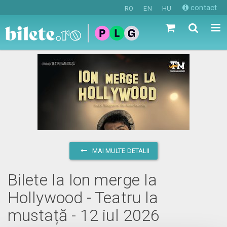
contact
RO
EN
HU
MAI MULTE DETALII
Bilete la Ion merge la
Hollywood - Teatru la
mustață - 12 iul 2026