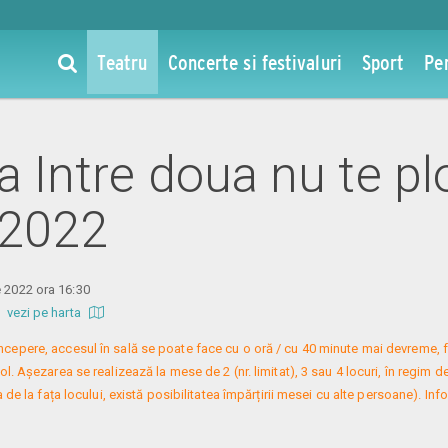
Teatru
Concerte si festivaluri
Sport
Pe
la Intre doua nu te pl
 2022
e 2022 ora 16:30
b
vezi pe harta
 începere, accesul în sală se poate face cu o oră / cu 40 minute mai devreme, f
. Așezarea se realizează la mese de 2 (nr. limitat), 3 sau 4 locuri, în regim de
 de la fața locului, există posibilitatea împărțirii mesei cu alte persoane). Infor