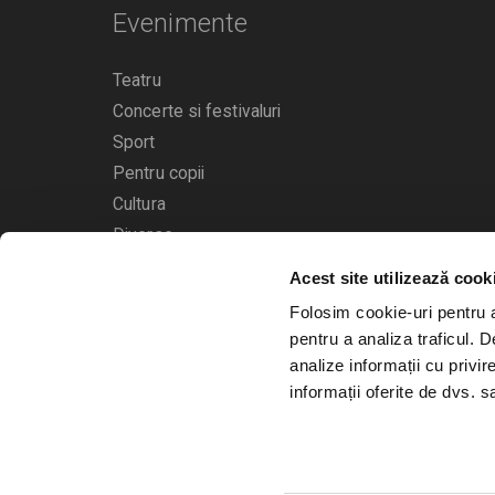
Evenimente
Teatru
Concerte si festivaluri
Sport
Pentru copii
Cultura
Diverse
Acest site utilizează cook
Calendarul evenimentelor
Folosim cookie-uri pentru a 
pentru a analiza traficul. 
analize informații cu privir
informații oferite de dvs. sa
© 2006 - 2026
Bilete.ro