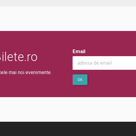
Email
lete.ro
cele mai noi evenimente.
OK