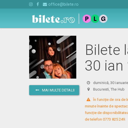
office@bilete.ro
Bilete 
30 ian
duminică, 30 ianuari
Bucuresti, The Hu
MAI MULTE DETALII
 În funcție de ora de
minute înainte de spectacol
funcție de disponibilitatea
de telefon 0773 825 249.