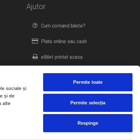
Ajutor
Cum comand bilete?
Plata online sau cash
eBilet printat acasa
Livrare prin curier
Permite toate
Returnare bilete
le sociale și
e și de
Permite selecția
u alte
Duplicare bilete
Respinge