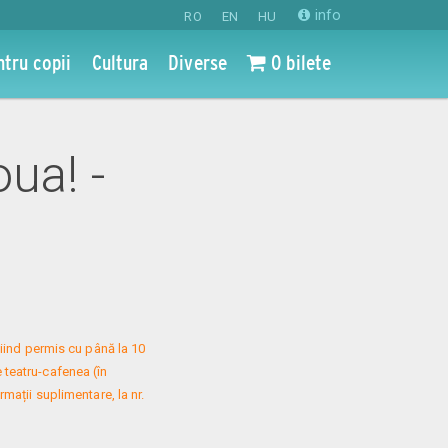
info
RO
EN
HU
ntru copii
Cultura
Diverse
0 bilete
oua! -
iind permis cu până la 10 
 teatru-cafenea (în 
mații suplimentare, la nr. 