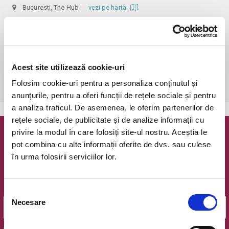
Bucuresti, The Hub
vezi pe harta
 În funcție de ora de începere, accesul în sală se poate face cu o 
oră / cu 40 minute mai devreme, fiind permis cu până la 10 minute 
înainte de spectacol. Așezarea se realizează la mese de 2 (nr. limitat), 3 
sau 4 locuri, în regim de teatru-cafenea (în funcție de disponibilitatea 
Acest site utilizează cookie-uri
de la fața locului, există posibilitatea împărțirii mesei cu alte persoane). 
Folosim cookie-uri pentru a personaliza conținutul și
Informații suplimentare, la nr. de telefon 0773 825 249.
anunțurile, pentru a oferi funcții de rețele sociale și pentru
a analiza traficul. De asemenea, le oferim partenerilor de
rețele sociale, de publicitate și de analize informații cu
privire la modul în care folosiți site-ul nostru. Aceștia le
Newsletter @ Bilete.ro
pot combina cu alte informații oferite de dvs. sau culese
în urma folosirii serviciilor lor.
Oferte exclusive si o editie saptamanala cu cele mai noi
evenimente.
Email
Selecția
Necesare
consimțământului