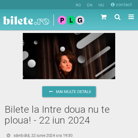
contact
RO
EN
HU
MAI MULTE DETALII
Bilete la Intre doua nu te
ploua! - 22 iun 2024
sâmbătă, 22 iunie 2024 ora 19:30