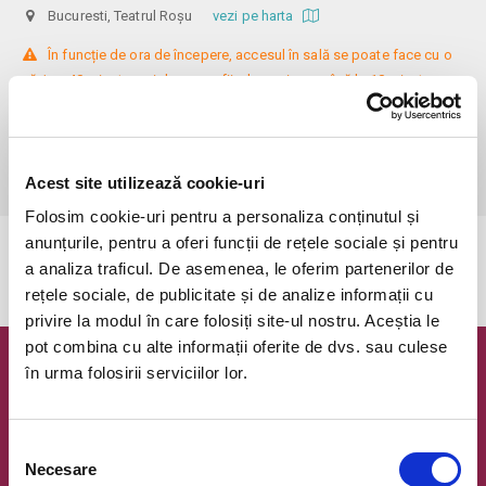
Bucuresti, Teatrul Roșu
vezi pe harta
 În funcție de ora de începere, accesul în sală se poate face cu o 
oră / cu 40 minute mai devreme, fiind permis cu până la 10 minute 
înainte de spectacol. Așezarea se realizează la mese de 2 (nr. limitat), 3 
sau 4 locuri, în regim de teatru-cafenea (în funcție de disponibilitatea 
de la fața locului, există posibilitatea împărțirii mesei cu alte persoane). 
Informații suplimentare, la nr. de telefon 0773 825 249.
Acest site utilizează cookie-uri
Folosim cookie-uri pentru a personaliza conținutul și
anunțurile, pentru a oferi funcții de rețele sociale și pentru
Evenimentul a expirat.
a analiza traficul. De asemenea, le oferim partenerilor de
rețele sociale, de publicitate și de analize informații cu
privire la modul în care folosiți site-ul nostru. Aceștia le
pot combina cu alte informații oferite de dvs. sau culese
în urma folosirii serviciilor lor.
Newsletter @ Bilete.ro
Oferte exclusive si o editie saptamanala cu cele mai noi
evenimente.
Selecția
Necesare
consimțământului
Email