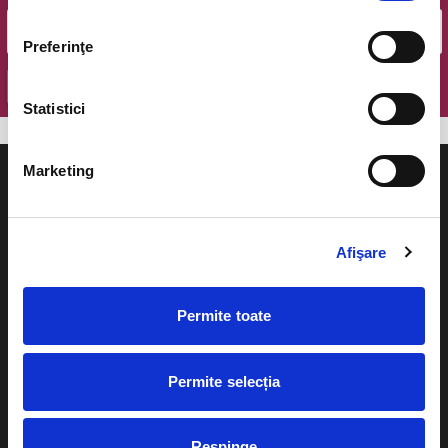
Preferinţe
OK
Statistici
Marketing
Afişare
Evenimente
Ajutor
Teatru
Permite toate
Cum comand bilete?
Concerte si
festivaluri
Plata online sau cash
Permite selecția
Sport
eBilet printat acasa
Pentru copii
Respinge