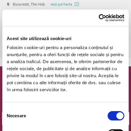
Bucuresti, The Hub
vezi pe harta
 În funcție de ora de începere, accesul în sală se poate face cu o 
oră / cu 40 minute mai devreme, fiind permis cu până la 10 minute 
înainte de spectacol. Așezarea se realizează la mese de 2 (nr. limitat), 3 
sau 4 locuri, în regim de teatru-cafenea (în funcție de disponibilitatea 
Acest site utilizează cookie-uri
de la fața locului, există posibilitatea împărțirii mesei cu alte persoane). 
Folosim cookie-uri pentru a personaliza conținutul și
Informații suplimentare, la nr. de telefon 0773 825 249.
anunțurile, pentru a oferi funcții de rețele sociale și pentru
a analiza traficul. De asemenea, le oferim partenerilor de
rețele sociale, de publicitate și de analize informații cu
privire la modul în care folosiți site-ul nostru. Aceștia le
Newsletter @ Bilete.ro
pot combina cu alte informații oferite de dvs. sau culese
în urma folosirii serviciilor lor.
Oferte exclusive si o editie saptamanala cu cele mai noi
evenimente.
Email
Selecția
Necesare
consimțământului