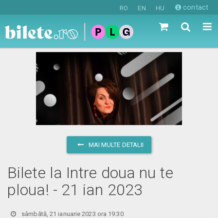
contact
RO
EN
HU
MAI MULTE DETALII
Bilete la Intre doua nu te
ploua! - 21 ian 2023
sâmbătă, 21 ianuarie 2023 ora 19:30