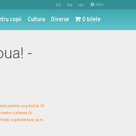
info
RO
EN
HU
ntru copii
Cultura
Diverse
0 bilete
oua! -
iind permis cu până la 10 
 teatru-cafenea (în 
mații suplimentare, la nr. 