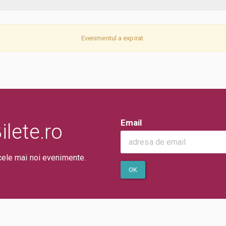
Evenimentul a expirat.
Email
lete.ro
cele mai noi evenimente.
OK