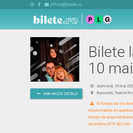
office@bilete.ro
Bilete 
10 mai
duminică, 10 mai 202
Bucuresti, Teatrul
MAI MULTE DETALII
 În funcție de ora de
minute înainte de spectacol
funcție de disponibilitatea
de telefon 0773 825 249.