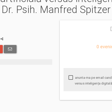
 Dr. Psih. Manfred Spitzer
a
0 eveni
anunta-ma pe email cand apare urmatorul eveniment la Inteligența artificială
versus inteligența digital