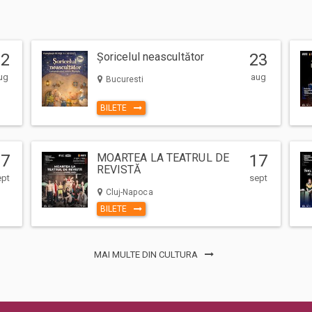
12
Șoricelul neascultător
23
ug
aug
Bucuresti
BILETE
17
MOARTEA LA TEATRUL DE
17
REVISTĂ
ept
sept
Cluj-Napoca
BILETE
MAI MULTE DIN CULTURA