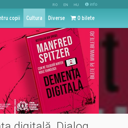
info
RO
EN
HU
ntru copii
Cultura
Diverse
0 bilete
nța digitală. Dialog