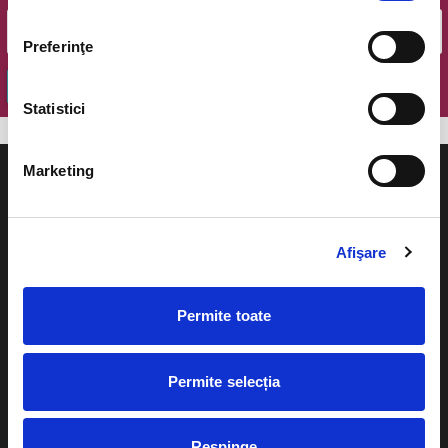
Preferinţe
OK
Statistici
Marketing
Afişare
Evenimente
Ajutor
Teatru
Permite toate
Cum comand bilete?
Concerte si
festivaluri
Plata online sau cash
Permite selecția
Sport
eBilet printat acasa
Pentru copii
Respinge