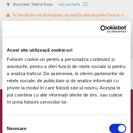
Bucuresti, Teatrul Roșu
vezi pe harta
 În funcție de ora de începere, accesul în sală se poate face cu o 
oră / cu 40 de minute mai devreme, fiind permis cu până la 10 minute 
înainte de spectacol. Așezarea se realizează la mese de 2 (nr. limitat), 3 
sau 4 locuri, în regim de teatru-cafenea (în funcție de disponibilitatea 
de la fața locului, există posibilitatea împărțirii mesei cu alte persoane). 
Informații suplimentare, la nr. de telefon 0773 825 249.
Acest site utilizează cookie-uri
Folosim cookie-uri pentru a personaliza conținutul și
anunțurile, pentru a oferi funcții de rețele sociale și pentru
Evenimentul a expirat.
a analiza traficul. De asemenea, le oferim partenerilor de
rețele sociale, de publicitate și de analize informații cu
privire la modul în care folosiți site-ul nostru. Aceștia le
pot combina cu alte informații oferite de dvs. sau culese
în urma folosirii serviciilor lor.
Newsletter @ Bilete.ro
Oferte exclusive si o editie saptamanala cu cele mai noi
evenimente.
Selecția
Necesare
consimțământului
Email